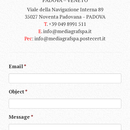
PADOVA – VENETO
Viale della Navigazione Interna 89
35027 Noventa Padovana – PADOVA
T
. +39 049 8991 511
E
. info@mediagrafspa.it
Pec
: info@mediagrafspa.postecert.it
Email
*
Object
*
Message
*