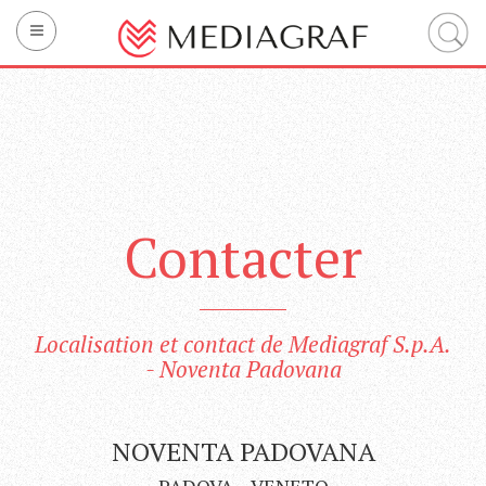
La société
Impression
Technology
Sustainability
Contacter
Services intégrés
Contacter
Localisation et contact de Mediagraf S.p.A.
IT
EN
FR
- Noventa Padovana
NOVENTA PADOVANA