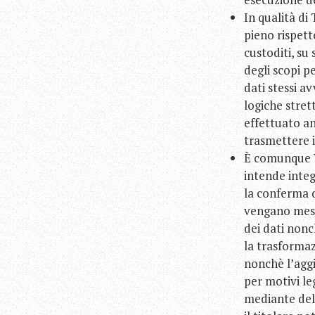
In qualità di
pieno rispett
custoditi, su
degli scopi pe
dati stessi a
logiche stret
effettuato an
trasmettere i 
È comunque Vos
intende integ
la conferma d
vengano messi
dei dati nonc
la trasformaz
nonchè l’aggio
per motivi leg
mediante dele