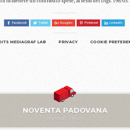
trà richiedere un contributo spese, ai sensi del Dlgs. 196/03.
Facebook
Twitter
Google+
Pinterest
LinkedIn
DITS MEDIAGRAF LAB
PRIVACY
COOKIE PREFERE
NOVENTA PADOVANA
PADOUE - ITALIE