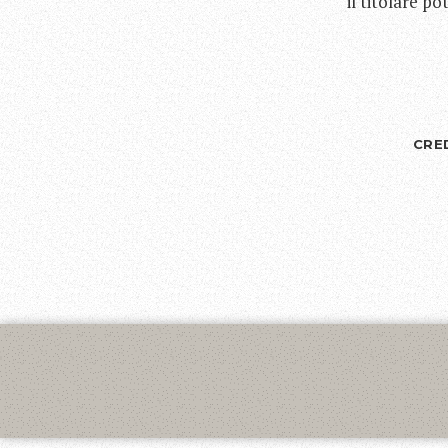
il titolare po
CRE