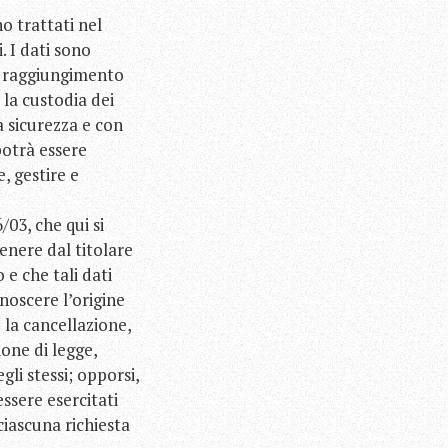
no trattati nel
. I dati sono
al raggiungimento
e la custodia dei
a sicurezza e con
potrà essere
, gestire e
/03, che qui si
enere dal titolare
e che tali dati
noscere l’origine
e la cancellazione,
ione di legge,
gli stessi; opporsi,
essere esercitati
ciascuna richiesta