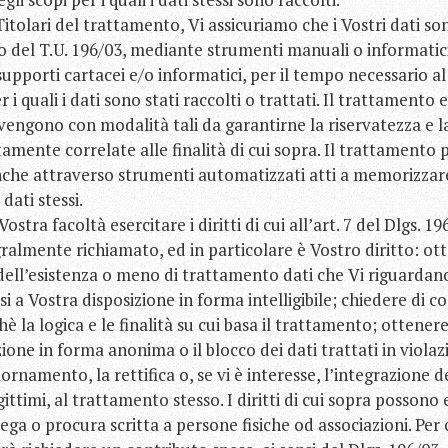
 Titolari del trattamento, Vi assicuriamo che i Vostri dati so
o del T.U. 196/03, mediante strumenti manuali o informatici
 supporti cartacei e/o informatici, per il tempo necessario 
r i quali i dati sono stati raccolti o trattati. Il trattamento 
vvengono con modalità tali da garantirne la riservatezza e l
tamente correlate alle finalità di cui sopra. Il trattamento 
che attraverso strumenti automatizzati atti a memorizzare
dati stessi.
tra facoltà esercitare i diritti di cui all’art. 7 del Dlgs. 196
ralmente richiamato, ed in particolare è Vostro diritto: ott
ell’esistenza o meno di trattamento dati che Vi riguardano 
 a Vostra disposizione in forma intelligibile; chiedere di co
hè la logica e le finalità su cui basa il trattamento; ottener
ione in forma anonima o il blocco dei dati trattati in violaz
rnamento, la rettifica o, se vi è interesse, l’integrazione de
ittimi, al trattamento stesso. I diritti di cui sopra possono 
ga o procura scritta a persone fisiche od associazioni. Per 