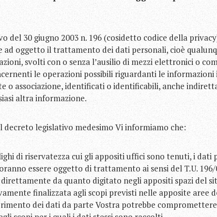
ivo del 30 giugno 2003 n. 196 (cosidetto codice della privac
te ad oggetto il trattamento dei dati personali, cioè qualu
zioni, svolti con o senza l’ausilio di mezzi elettronici o c
cernenti le operazioni possibili riguardanti le informazioni
ente o associazione, identificati o identificabili, anche indir
siasi altra informazione.
 decreto legislativo medesimo Vi informiamo che:
ighi di riservatezza cui gli appositi uffici sono tenuti, i dati
ranno essere oggetto di trattamento ai sensi del T.U. 196/03
 direttamente da quanto digitato negli appositi spazi del sit
ivamente finalizzata agli scopi previsti nelle apposite aree d
rimento dei dati da parte Vostra potrebbe compromettere la
li scopi per i quali i dati stessi sono raccolti.