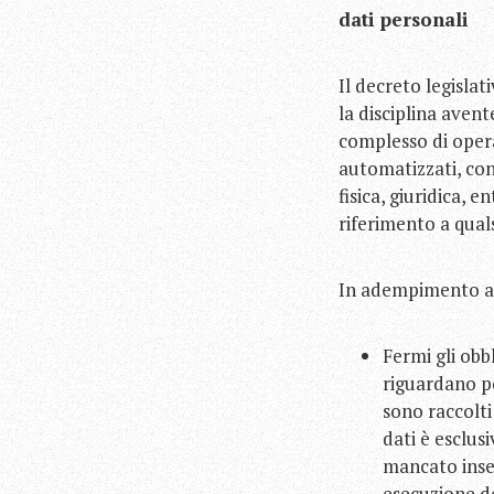
dati personali
Il decreto legislat
la disciplina aven
complesso di opera
automatizzati, con
fisica, giuridica, 
riferimento a qual
In adempimento al
Fermi gli obbl
riguardano po
sono raccolti
dati è esclus
mancato inse
esecuzione deg