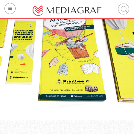
La société
Impression
Technology
Sustainability
Services intégrés
Contacter
IT
EN
FR