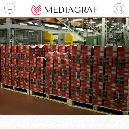
La société
Impression
Technology
Sustainability
Services intégrés
Contacter
IT
EN
FR