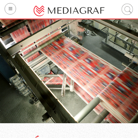
La société
Impression
Technology
Sustainability
Services intégrés
Contacter
IT
EN
FR