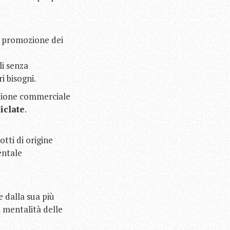
la promozione dei
li senza
i bisogni.
ozione commerciale
iclate
.
otti di origine
entale
 dalla sua più
a mentalità delle