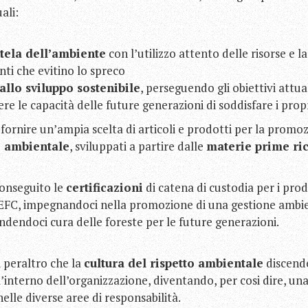
ali:
utela dell’ambiente
con l’utilizzo attento delle risorse e 
i che evitino lo spreco
allo sviluppo sostenibile
, perseguendo gli obiettivi attua
 le capacità delle future generazioni di soddisfare i propr
fornire un’ampia scelta di articoli e prodotti per la prom
o ambientale
, sviluppati a partire dalle
materie prime ric
conseguito le
certificazioni
di catena di custodia per i prod
EFC, impegnandoci nella promozione di una gestione ambi
ndendoci cura delle foreste per le future generazioni.
 peraltro che la
cultura del rispetto ambientale
discende
l’interno dell’organizzazione, diventando, per cosi dire, un
elle diverse aree di responsabilità.