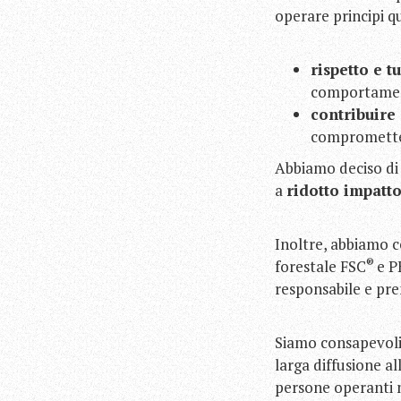
operare principi qu
rispetto e t
comportament
contribuire 
compromettere
Abbiamo deciso di 
a
ridotto impatt
Inoltre, abbiamo 
®
forestale FSC
e P
responsabile e pre
Siamo consapevoli
larga diffusione al
persone operanti n