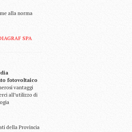
orme alla norma
DIAGRAF SPA
rdia
to fotovoltaico
merosi vantaggi
rci all’utilizzo di
ogia
ati della Provincia