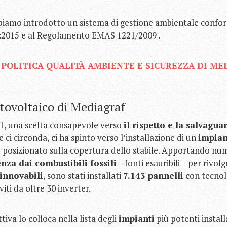
abbiamo introdotto un sistema di gestione ambientale conf
:2015 e al Regolamento EMAS 1221/2009 .
 POLITICA QUALITÀ AMBIENTE E
SICUREZZA
DI ME
tovoltaico di Mediagraf
11, una scelta consapevole verso
il rispetto e la salvagua
 ci circonda, ci ha spinto verso l’installazione di un
impian
²
posizionato sulla copertura dello stabile. Apportando nu
nza dai combustibili fossili
– fonti esauribili – per rivolge
rinnovabili
, sono stati installati
7.143 pannelli
con tecnol
viti da oltre 30 inverter.
iva lo colloca nella lista degli
impianti
più potenti install