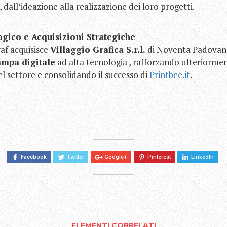
 , dall’ideazione alla realizzazione dei loro progetti.
ogico e Acquisizioni Strategiche
af acquisisce
Villaggio Grafica S.r.l.
di Noventa Padovana
ampa digitale
ad alta tecnologia , rafforzando ulteriormen
 settore e consolidando il successo di
Printbee.it
.
Facebook
Twitter
Google+
Pinterest
LinkedIn
ELEMENTI CORRELATI