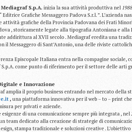
,
Mediagraf S.p.A.
inizia la sua attività produttiva nel
198
 Editrice Grafiche Messaggero Padova S.r.l. ”. L’azienda nas
 attività grafiche della Provincia Padovana dei Frati Minor
dova , storicamente legate alla tipografia Antoniana e alla 
nte addirittura al XVII secolo . Mediagraf eredita una tradi
n il Messaggero di Sant’Antonio, una delle riviste cattolich
erenza Episcopale Italiana entra nella compagine sociale, c
S.p.A. come punto di riferimento per il settore delle arti g
Digitale e Innovazione
af amplia il proprio business entrando nel mercato della s
e.it
,
una piattaforma innovativa per il web – to – print che 
isura per privati e aziende.
e esigenze di una comunicazione sempre più integrata , nel
 un team dedicato alla creazione di strategie di comunicazi
ign, stampa tradizionale e soluzioni creative . L’obiettiv