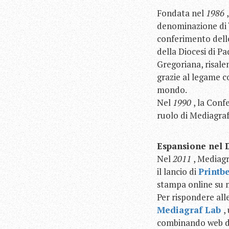
Fondata nel
1986
denominazione di “
conferimento delle
della Diocesi di Pa
Gregoriana, risale
grazie al legame co
mondo.
Nel
1990
, la Conf
ruolo di Mediagraf 
Espansione nel 
Nel
2011
, Mediagr
il lancio di
Printbe
stampa online su m
Per rispondere all
Mediagraf Lab
,
combinando web des