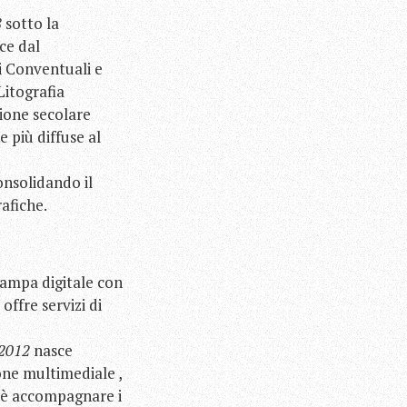
8
sotto la
ce dal
i Conventuali e
Litografia
zione secolare
e più diffuse al
onsolidando il
rafiche.
tampa digitale con
offre servizi di
2012
nasce
one multimediale ,
o è accompagnare i